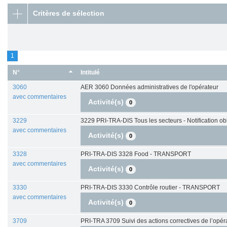
Critères de sélection
1
N°
Intitulé
3060
AER 3060 Données administratives de l'opérateur
avec commentaires
Activité(s)
0
3229
3229 PRI-TRA-DIS Tous les secteurs - Notification obl
avec commentaires
Activité(s)
0
3328
PRI-TRA-DIS 3328 Food - TRANSPORT
avec commentaires
Activité(s)
0
3330
PRI-TRA-DIS 3330 Contrôle routier - TRANSPORT
avec commentaires
Activité(s)
0
3709
PRI-TRA 3709 Suivi des actions correctives de l’opér