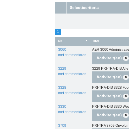
Selectiecriteria
1
Nr
Titel
3060
AER 3060 Administrati
met commentaren
Activiteit(en)
0
3229
3229 PRI-TRA-DIS Alle 
met commentaren
Activiteit(en)
0
3328
PRI-TRA-DIS 3328 Fo
met commentaren
Activiteit(en)
0
3330
PRI-TRA-DIS 3330 We
met commentaren
Activiteit(en)
0
3709
PRI-TRA 3709 Opvolging