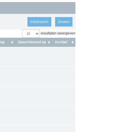
Initialiseren
resultaten weergeven
ing
Gearchiveerd op
Archief