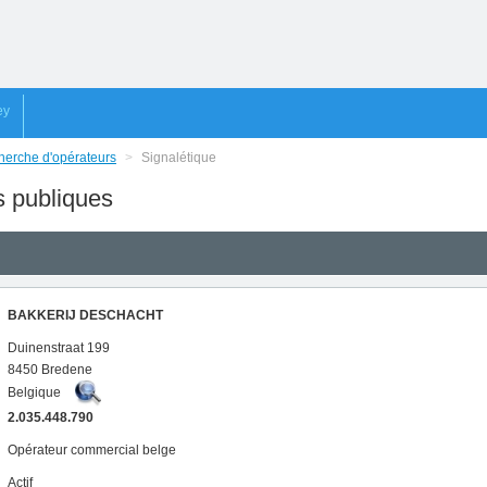
ey
erche d'opérateurs
>
Signalétique
s publiques
BAKKERIJ DESCHACHT
Duinenstraat 199
8450 Bredene
Belgique
2.035.448.790
Opérateur commercial belge
Actif