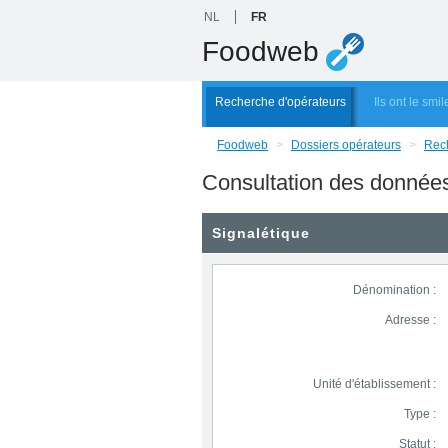
NL
FR
Foodweb
Recherche d'opérateurs
Ils ont le smil
Foodweb
>
Dossiers opérateurs
>
Rech
Consultation des donnée
Signalétique
Dénomination :
Adresse :
Unité d'établissement :
Type :
Statut :