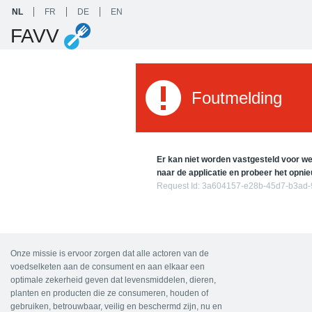
NL
FR
DE
EN
FAVV
Foutmelding
Er kan niet worden vastgesteld voor wel
naar de applicatie en probeer het opnie
Request Id:
3a604157-e28b-45d7-b3ad
Onze missie is ervoor zorgen dat alle actoren van de
voedselketen aan de consument en aan elkaar een
optimale zekerheid geven dat levensmiddelen, dieren,
planten en producten die ze consumeren, houden of
gebruiken, betrouwbaar, veilig en beschermd zijn, nu en